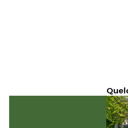
Quelq