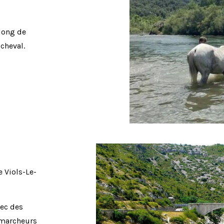
 long de
cheval.
 Viols-Le-
vec des
 marcheurs